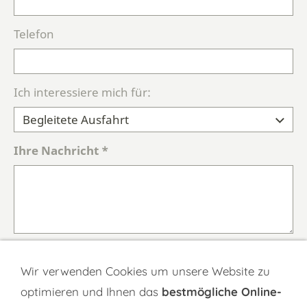
Telefon
Ich interessiere mich für:
Ihre Nachricht *
Datenschutz *
Wir verwenden Cookies um unsere Website zu
Ich stimme der Verarbeitung meiner Daten
optimieren und Ihnen das
bestmögliche Online-
gemäß der
Datenschutzerklärung
zu.